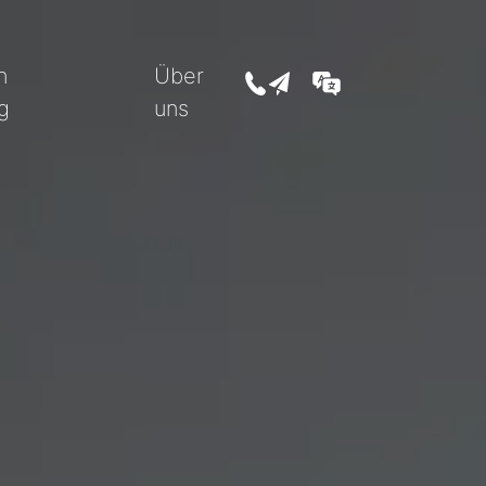
n
Über
+43 5352 207 07
office@feller-immobilien
DE
g
uns