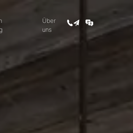
n
Über
+43 5352 207 07
office@feller-immobilien
DE
g
uns