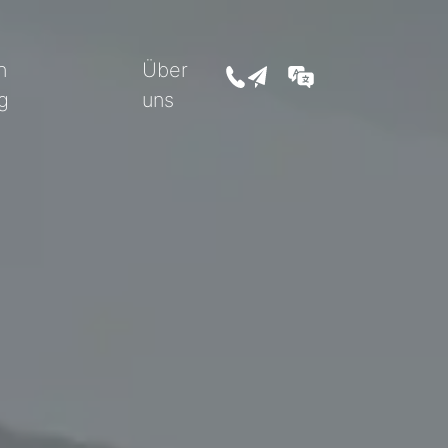
n
Über
+43 5352 207 07
office@feller-immobilien
DE
g
uns