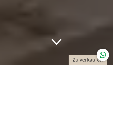
Down
Zu verkaufen
FLEXIBLES HAUS MIT ZWEI
EINHEITEN
Fieberbrunn