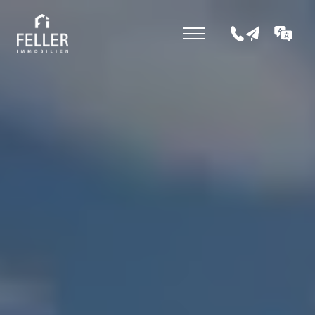
+43 5352 207 0
office@fell
DE