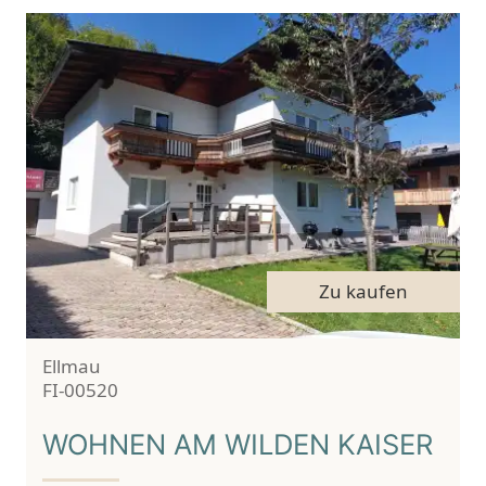
Link zum Objekt Wohnen am Wilden Kaiser
Vermarktungsart:
Zu kaufen
Ort:
Ellmau
Objekt ID:
FI-00520
WOHNEN AM WILDEN KAISER