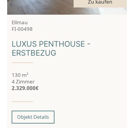
Vermarktungsart:
Zu kaufen
Ort:
Ellmau
Objekt ID:
FI-00498
LUXUS PENTHOUSE -
ERSTBEZUG
130 m²
Wohnfläche:
4 Zimmer
2.329.000€
Preis:
von Luxus Penthouse - Erstbezug
Objekt Details